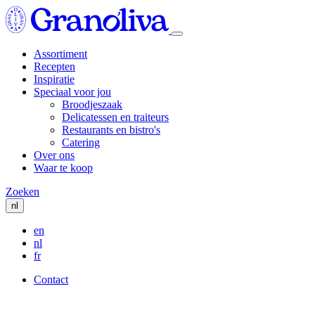
Overslaan
Granoliva
en
naar
de
Assortiment
inhoud
Recepten
Main
gaan
Inspiratie
navigation
Speciaal voor jou
Broodjeszaak
Delicatessen en traiteurs
Restaurants en bistro's
Catering
Over ons
Waar te koop
Zoeken
nl
en
nl
fr
Contact
Secondary